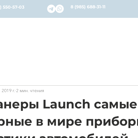
8 (985) 688-31-11
) 550-57-03
словия
Каталог
Ремонт и Сервис
О нас
Бл
 2019 г.
2 мин. чтения
анеры Launch самые
рные в мире прибор