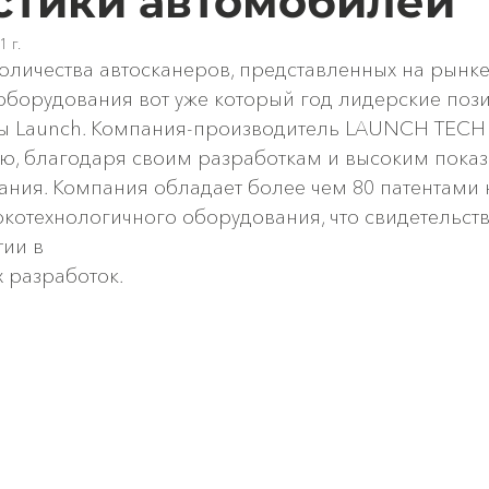
стики автомобилей
 г.
личества автосканеров, представленных на рынке
оборудования вот уже который год лидерские поз
 Launch. Компания-производитель LAUNCH TECH Co
ю, благодаря своим разработкам и высоким показ
ания. Компания обладает более чем 80 патентами 
котехнологичного оборудования, что свидетельству
тии в
 разработок.