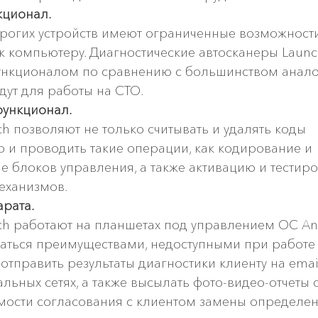
ционал.
огих устройств имеют ограниченные возможности
 компьютеру. Диагностические автосканеры Launc
нкционалом по сравнению с большинством анало
ут для работы на СТО.
ункционал. 
h позволяют не только считывать и удалять коды 
о и проводить такие операции, как кодирование и 
блоков управления, а также активацию и тестиро
еханизмов.
рата. 
h работают на планшетах под управлением ОС Andr
аться преимуществами, недоступными при работе 
тправить результаты диагностики клиенту на emai
ьных сетях, а также высылать фото-видео-отчеты о
мости согласования с клиентом замены определен