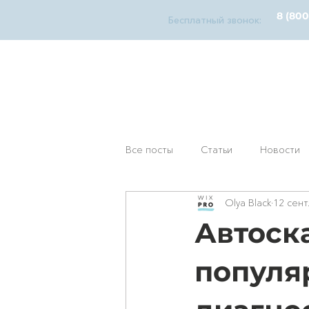
8 (800
Бесплатный звонок:
diagnosticks
дилерский функционал
У
Все посты
Статьи
Новости
Olya Black
12 сент.
Автоск
популя