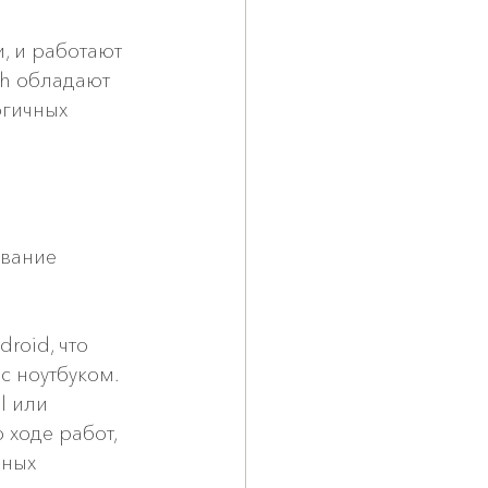
, и работают 
h обладают 
гичных 
вание 
oid, что 
с ноутбуком.
l или 
 ходе работ, 
ных 