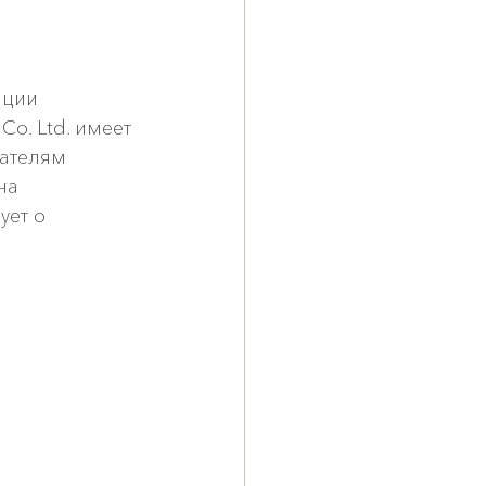
 
иции 
. Ltd. имеет 
ателям 
на 
ет о 