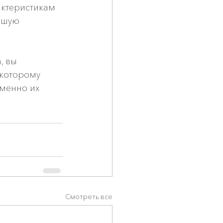
актеристикам 
ьшую 
, вы 
которому 
менно их 
Смотреть все