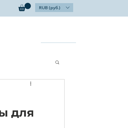
RUB (руб.)
ог
Контакты
Найти
ы для