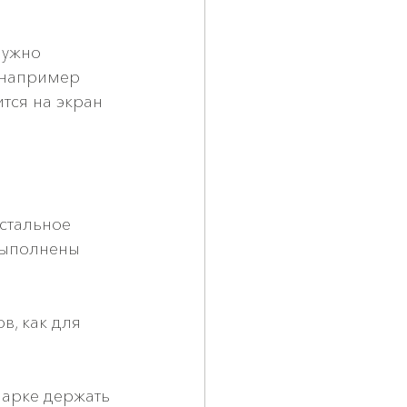
нужно 
(например 
тся на экран 
стальное
выполнены 
, как для 
марке держать 