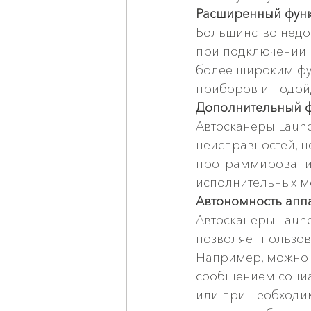
Расширенный функ
Большинство недор
при подключении к
более широким фу
приборов и подойд
Дополнительный ф
Автосканеры Launc
неисправностей, н
программирование 
исполнительных м
Автономность аппа
Автосканеры Launc
позволяет пользов
Например, можно о
сообщением социал
или при необходи