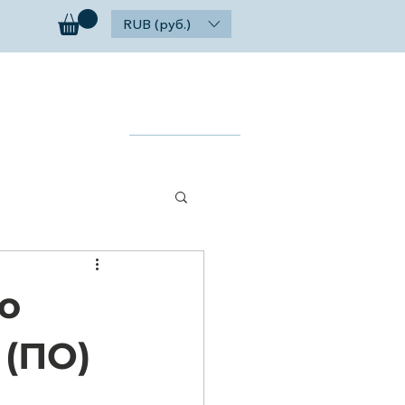
RUB (руб.)
ог
Контакты
Найти
о
(ПО)