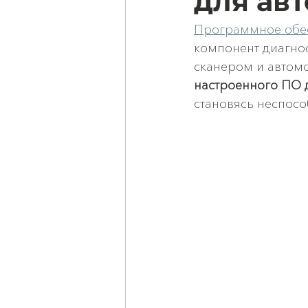
для ав
Программное обес
компонент диагно
сканером и автомо
настроенного ПО 
становясь неспос