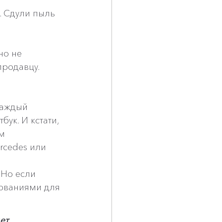
. Сдули пыль 
но не 
продавцу.
каждый 
ук. И кстати, 
м 
rcedes или 
 Но если 
ованиями для 
ет 