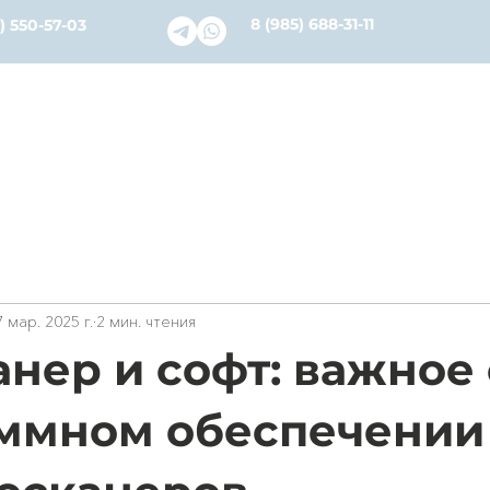
8 (985) 688-31-11
) 550-57-03
словия
Каталог
Ремонт и Сервис
О нас
Бл
7 мар. 2025 г.
2 мин. чтения
нер и софт: важное 
ммном обеспечении 