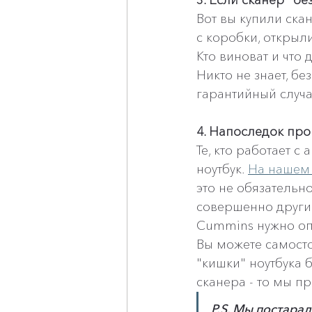
3. Если сканер "бе
Вот вы купили скан
с коробки, открыли
Кто виноват и что 
Никто не знает, бе
гарантийный случа
4. Напоследок про
Те, кто работает с
ноутбук. 
На нашем 
это не обязательн
совершенно другие
Cummins нужно оп
Вы можете самосто
"кишки" ноутбука 
сканера - то мы пр
P.S. Мы постарал