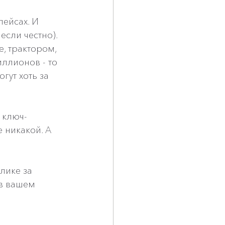
лейсах. И 
если честно).
, трактором, 
ллионов - то 
гут хоть за 
 ключ-
 никакой. А 
лике за 
в вашем 