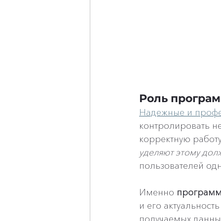
Роль програм
Надежные и профе
контролировать не
корректную работ
уделяют этому дол
пользователей одн
Именно 
программн
и его актуальност
получаемых данных