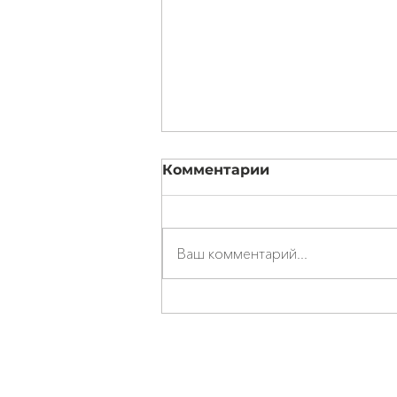
Комментарии
Ваш комментарий...
Где купить
профессиональное
программное
обеспечение для
Выбирайте и покупайт
диагностического