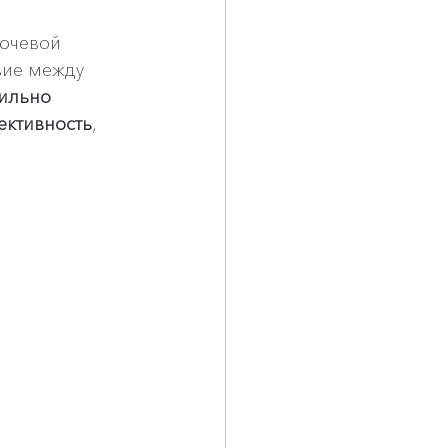
лючевой 
ие между 
ильно 
ективность
, 