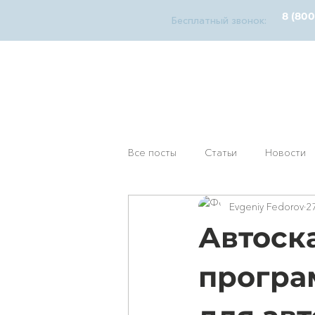
8 (800
Бесплатный звонок:
diagnosticks
дилерский функционал
У
Все посты
Статьи
Новости
Evgeniy Fedorov
2
Автоска
програ