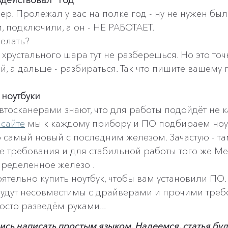
здействовал" год
ер. Пролежал у вас на полке год - ну не нужен был
, подключили, а он - НЕ РАБОТАЕТ.
делать?
з хрустального шара тут не разберешься. Но это точ
й, а дальше - разбираться. Так что пишите вашему 
 ноутбуки
 автосканерами знают, что для работы подойдёт не 
сайте
 мы к каждому прибору и ПО подбираем ноутб
о самый новый с последним железом. Зачастую - та
 требования и для стабильной работы того же Me
ределенное железо .
ятельно купить ноутбук, чтобы вам установили ПО.
будут несовместимы с драйверами и прочими треб
осто разведём руками...
ись написать простым языком. Надеемся, статья буд