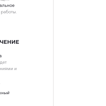
альное 
 работы.
ЧЕНИЕ 
в
дет 
ниями и 
 
жный 