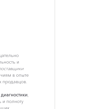
щательно 
льность и 
 поставщики 
ичиям в опыте 
х продавцов.
 диагностики
, 
 и полноту 
вщик 