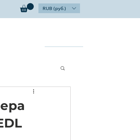
RUB (руб.)
ог
Контакты
Найти
нера
(EDL