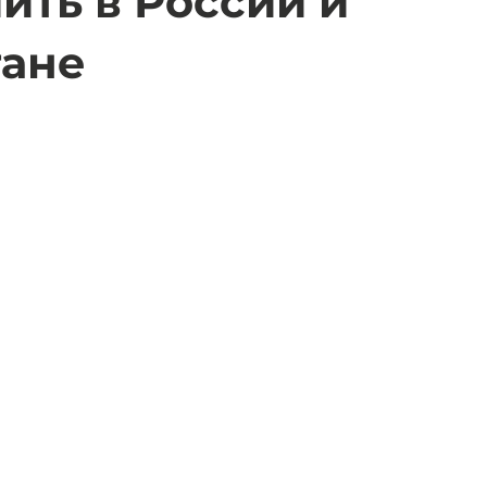
пить в России и
тане