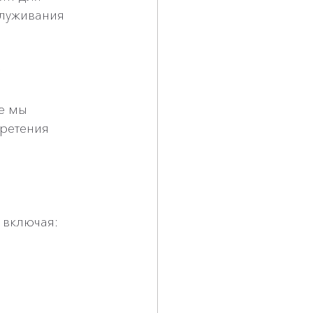
служивания 
 
е мы 
ретения 
 включая: