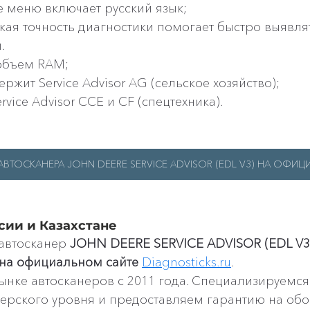
 меню включает русский язык;
кая точность диагностики помогает быстро выявлят
.
объем RAM;
жит Service Advisor AG (сельское хозяйство);
ice Advisor CCE и CF (спецтехника).
ВТОСКАНЕРА JOHN DEERE SERVICE ADVISOR (EDL V3) НА ОФИ
ссии и Казахстане
автосканер 
JOHN DEERE SERVICE ADVISOR (EDL V3)
на официальном сайте 
Diagnosticks.ru
.
нке автосканеров с 2011 года. Специализируемся
ерского уровня и предоставляем гарантию на обо