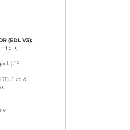
 (EDL V3):
FHIST), 
ack (CF, 
ST), Euclid 
).
яет 