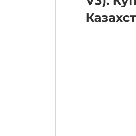
V3). Ку
Казахс