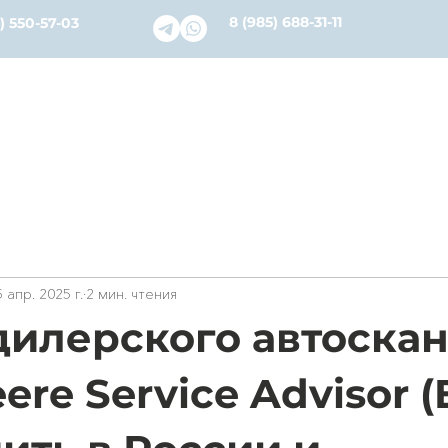
8 (985) 688-31-11
) 550-57-03
словия
Каталог
Ремонт и Сервис
О нас
Бл
 апр. 2025 г.
2 мин. чтения
дилерского автоска
ere Service Advisor 