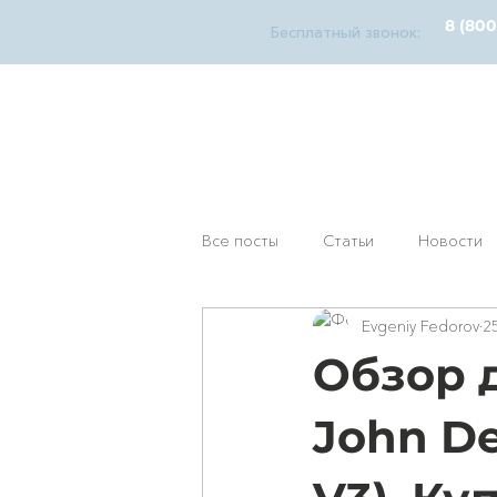
8 (800
Бесплатный звонок:
diagnosticks
дилерский функционал
У
Все посты
Статьи
Новости
Evgeniy Fedorov
25
Обзор 
John De