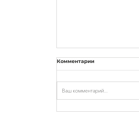
Комментарии
Ваш комментарий...
Где купить
профессиональное
программное
обеспечение для
Выбирайте и покупайт
диагностического