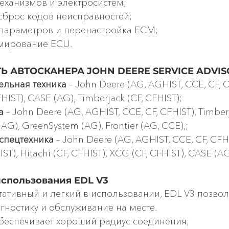
ханизмов и электросистем;
сброс кодов неисправностей;
параметров и перенастройка ECM;
мирование ECU.
АВТОСКАНЕРА JOHN DEERE SERVICE ADVISOR
ельная техника
 – John Deere (AG, AGHIST, CCE, CF, C
HIST), CASE (AG), Timberjack (CF, CFHIST);
а
 – John Deere (AG, AGHIST, CCE, CF, CFHIST), Timberj
AG), GreenSystem (AG), Frontier (AG, CCE),;
спецтехника
 – John Deere (AG, AGHIST, CCE, CF, CFHI
IST), Hitachi (CF, CFHIST), XCG (CF, CFHIST), CASE (AG
спользования EDL V3
тативный и легкий в использовании, EDL V3 позвол
гностику и обслуживание на месте.
 обеспечивает хороший радиус соединения;