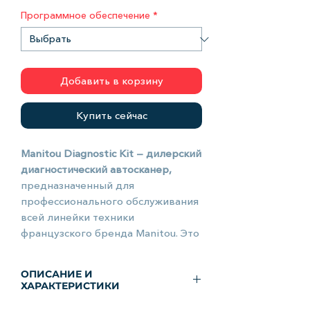
Программное обеспечение
*
Добавить в корзину
Купить сейчас
Manitou Diagnostic Kit — дилерский
диагностический автосканер,
предназначенный для
профессионального обслуживания
всей линейки техники
французского бренда Manitou. Это
специализированное решение,
которое открывает доступ ко всем
ОПИСАНИЕ И
электронным блокам управления
ХАРАКТЕРИСТИКИ
(ECU) погрузчиков, экскаваторов-