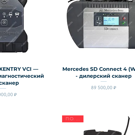
й просмотр
Быстрый просмотр
XENTRY VCI —
Mercedes SD Connect 4 (W
иагностический
- дилерский сканер
сканер
Цена
89 500,00 ₽
Цена
000,00 ₽
П.О. 2026