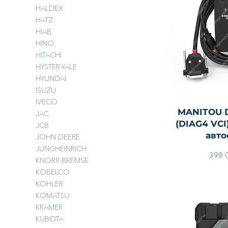
HALDEX
HATZ
HIAB
HINO
HITACHI
HYSTER-YALE
HYUNDAI
ISUZU
IVECO
Быстры
MANITOU D
JAC
(DIAG4 VCI
JCB
авто
JOHN DEERE
JUNGHEINRICH
398 
KNORR-BREMSE
KOBELCO
KOHLER
KOMATSU
KRAMER
KUBOTA