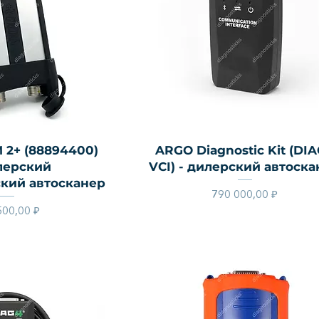
й просмотр
Быстрый просмотр
 2+ (88894400)
ARGO Diagnostic Kit (DI
лерский
VCI) - дилерский автоск
кий автосканер
Цена
790 000,00 ₽
Цена
500,00 ₽