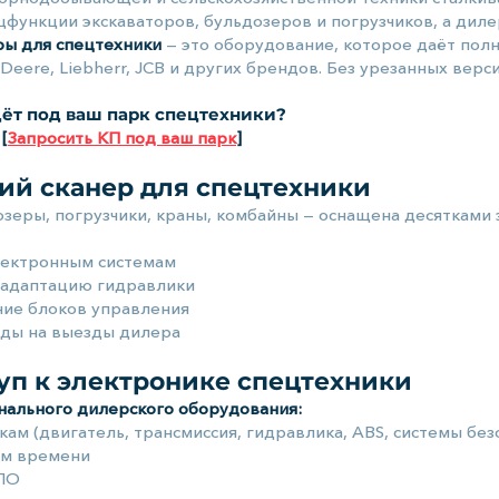
цфункции экскаваторов, бульдозеров и погрузчиков, а диле
ры для спецтехники
— это оборудование, которое даёт пол
n Deere, Liebherr, JCB и других брендов. Без урезанных верс
дёт под ваш парк спецтехники?
 [
Запросить КП под ваш парк
]
ий сканер для спецтехники
озеры, погрузчики, краны, комбайны — оснащена десятками
электронным системам
 адаптацию гидравлики
ие блоков управления
оды на выезды дилера
уп к электронике спецтехники
ального дилерского оборудования:
кам (двигатель, трансмиссия, гидравлика, ABS, системы без
ом времени
 ПО