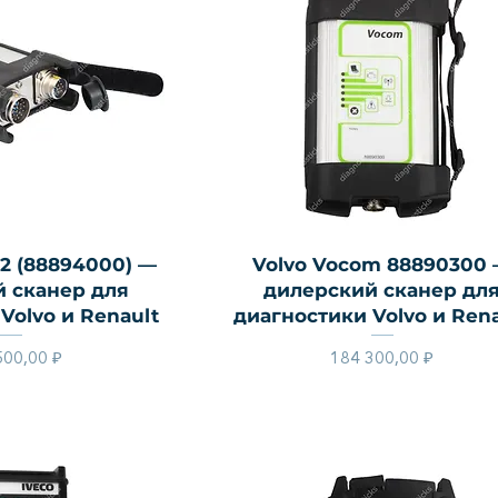
й просмотр
Быстрый просмотр
2 (88894000) —
Volvo Vocom 88890300
 сканер для
дилерский сканер дл
Volvo и Renault
диагностики Volvo и Rena
Цена
Цена
500,00 ₽
184 300,00 ₽