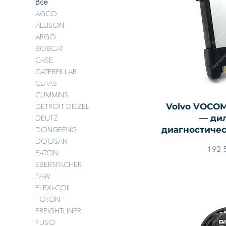
Все
AGCO
ALLISON
ARGO
BOBCAT
CASE
CATERPILLAR
CLAAS
CUMMINS
Быстры
Volvo VOCOM
DETROIT DIEZEL
— ди
DEUTZ
диагностичес
DONGFENG
DOOSAN
192 
EATON
EBERSPACHER
FAW
FLEXI-COIL
FOTON
FREIGHTLINER
FUSO