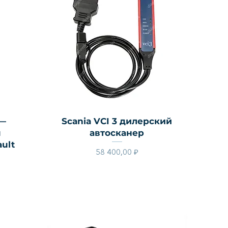
Быстрый просмотр
 —
Scania VCI 3 дилерский
я
автосканер
ult
Цена
58 400,00 ₽