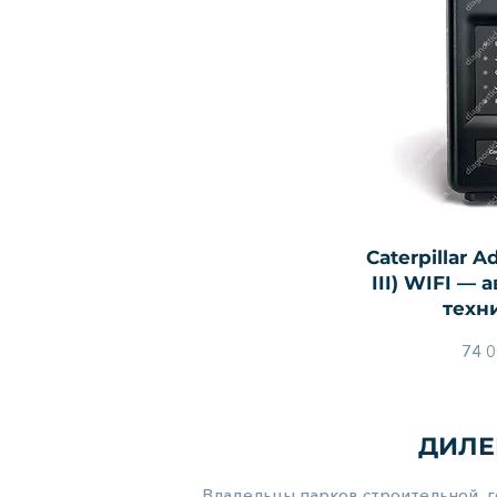
Быстры
Caterpillar A
III) WIFI —
техн
74 0
ДИЛЕ
Владельцы парков строительной, 