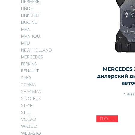
LIEBHERR
LINDE
LINK-BELT
LIUGING
MAN
MANITOU
MTU
NEW HOLLAND
MERCEDES
PERKINS
Быстры
MERCEDES 
RENAULT
дилерский д
SANY
авто
SCANIA
SHACMAN
190 
SINOTRUK
STEYR
STILL
П.О. 2026
VOLVO
WABCO
WEBASTO