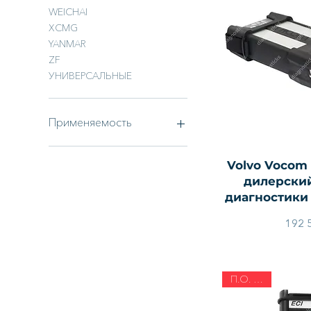
WEICHAI
XCMG
YANMAR
ZF
УНИВЕРСАЛЬНЫЕ
Применяемость
Автобусы
Быстры
Volvo Vocom 
Грузовые авто
дилерский
Гусеничная техника
диагностики 
Морская техника
Прицепы и полуприцепы
192 
Сельхозтехника
Складская техника
Строительная техника
Тормозные системы
П.О. 2025