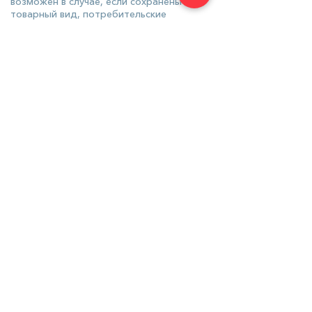
возможен в случае, если сохранены его
товарный вид, потребительские
свойства, а также документ,
подтверждающий факт и условия
покупки указанного товара.
Потребитель не вправе отказаться от
товара надлежащего качества,
имеющего индивидуально-
определенные свойства, если
указанный товар может быть
использован исключительно
приобретающим его потребителем.
Решение о возврате или замене
технически сложного товара
принимается Продавцом по
результатам обязательной проверки
качества в сертифицированном
сервисном центре.