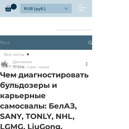
RUB (руб.)
diagnosticks
Найти
дилерский функционал
Пост
Все посты
Диагностикс
Все посты
20 февр.
3 мин. чтения
Чем диагностировать
Статьи
бульдозеры и
Новости
карьерные
самосвалы: БелАЗ,
SANY, TONLY, NHL,
LGMG, LiuGong,