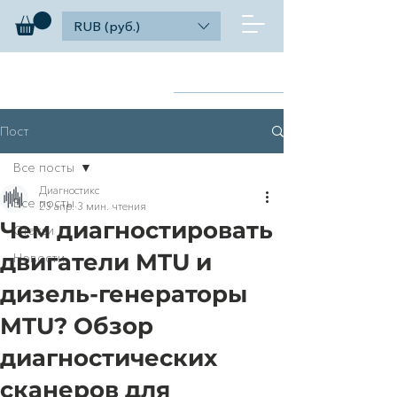
RUB (руб.)
diagnosticks
Найти
дилерский функционал
Пост
Все посты
Диагностикс
Все посты
23 апр.
3 мин. чтения
Чем диагностировать
Статьи
двигатели MTU и
Новости
дизель-генераторы
MTU? Обзор
диагностических
сканеров для