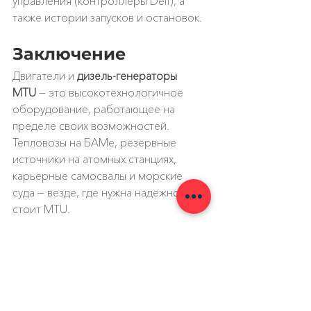
управления (контроллеры Deif), а 
также истории запусков и остановок.
Заключение
Двигатели и 
дизель-генераторы 
MTU
 — это высокотехнологичное 
оборудование, работающее на 
пределе своих возможностей. 
Тепловозы на БАМе, резервные 
источники на атомных станциях, 
карьерные самосвалы и морские 
суда — везде, где нужна надежность, 
стоит MTU.
Для обслуживания этой техники 
нужен правильный инструмент. 
MTU 
Diagnostic Kit (USB-to-CAN)
 — это 
профессиональный сканер, который 
позволяет проводить 
диагностику 