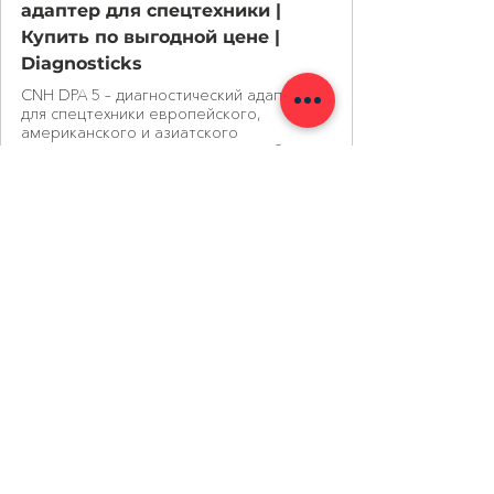
адаптер для спецтехники |
Купить по выгодной цене |
Diagnosticks
CNH DPA 5 – диагностический адаптер
для спецтехники европейского,
американского и азиатского
производства. Автосканер способен
диагностировать грузовики, комбайны,
трактора и строительную технику.
Соединение оборудования с
электронной системой выполняется
через локальную CAN-шину, которая
обеспечивает нужную скорость
передачи данных.
ПРИМЕНЯЕМОСТЬ 
ДИАГНОСТИЧЕСКОГО АДАПТЕРА 
CNH DPA 5:
Сельхозтехника
 – New Holland, 
Flexi-Coil, STEYR, CASE;
Тракторы
 – New Holland, STEYR, 