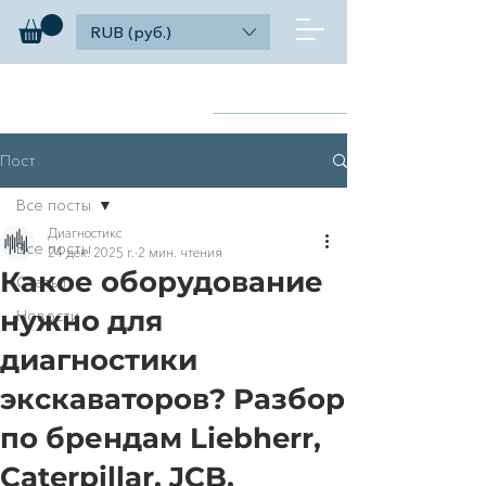
RUB (руб.)
diagnosticks
Найти
дилерский функционал
Пост
Все посты
Диагностикс
Все посты
24 дек. 2025 г.
2 мин. чтения
Какое оборудование
Статьи
нужно для
Новости
диагностики
экскаваторов? Разбор
по брендам Liebherr,
Caterpillar, JCB,