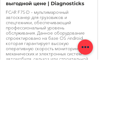
выгодной цене | Diagnosticks
FCAR F7S-D – мультимарочный
автосканер для грузовиков и
спецтехники, обеспечивающий
профессиональный уровень
обслуживания. Данное оборудование
спроектировано на базе OS Android,
которая гарантирует высокую
оперативную скорость мониторинга
механических и электронных систем
автомобиля, сельхоз или строительной
техники.
5. Ваш бренд не в 
списке? (Volvo, Case, 
Hyundai Heavy Industries, 
XCMG, SANY)
Мы перечислили только самые 