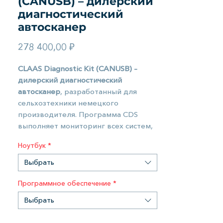
(CANUSB) – дилерский
диагностический
автосканер
Цена
278 400,00 ₽
CLAAS Diagnostic Kit (CANUSB) –
дилерский диагностический
автосканер
, разработанный для
сельхозтехники немецкого
производителя. Программа CDS
выполняет мониторинг всех систем,
блоков управления и бортового
Ноутбук
*
компьютера. Получение данных
происходит через CAN шину,
Выбрать
соединение с компьютером
осуществляется по USB.
Программное обеспечение
*
Выбрать