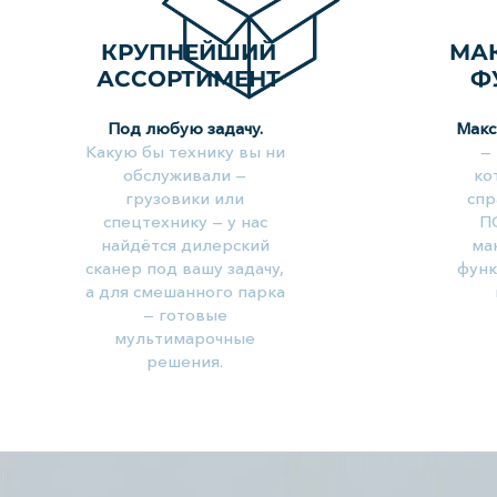
КРУПНЕЙШИЙ
МА
АССОРТИМЕНТ
Ф
Под любую задачу.
Макс
Какую бы технику вы ни
—
обслуживали —
ко
грузовики или
спр
спецтехнику — у нас
П
найдётся дилерский
ма
сканер под вашу задачу,
функ
а для смешанного парка
— готовые
мультимарочные
решения.