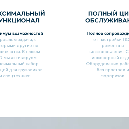
КСИМАЛЬНЫЙ
ПОЛНЫЙ ЦИ
УНКЦИОНАЛ
ОБСЛУЖИВА
имум возможностей
Полное сопровожд
 решаем задачи, с
— от настройки П
торыми другие не
ремонта и
авляются. В нашем
восстановления. 
О мы активируем
инженерный отде
ксимальный набор
Оборудование раб
ций для грузовиков
без простоев и
и спецтехники.
сюрпризов.