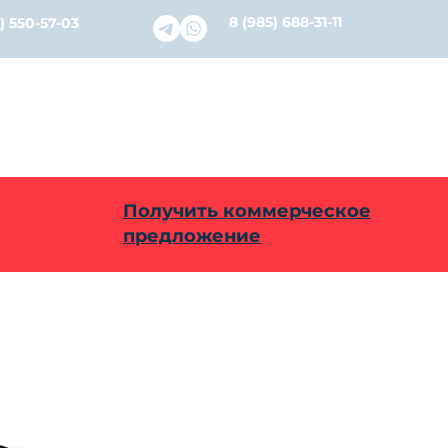
8 (985) 688-31-11
) 550-57-03
словия
Каталог
Ремонт и Сервис
О нас
Бл
Получить коммерческое
предложение