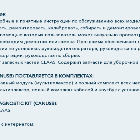
ие:
бные и понятные инструкции по обслуживанию всех моделе
ть, ремонтировать, калибровать, собирать и демонтировать
 помощью которых пользователь может визуально просмотр
 необходим демонтаж или замена. Программа обеспечивает п
ии по установке, руководства оператора, руководства по р
вертации, руководства по сборке.
 запасных частей CLAAS. Содержит запчасти для уборочной 
ANUSB) ПОСТАВЛЯЕТСЯ В КОМПЛЕКТАХ:
лавный модуль (мультиплексор) и полный комплект всех н
ультиплексор, полный комплект кабелей и ноутбук с устан
NOSTIC KIT (CANUSB):
LAAS;
 с интернетом;