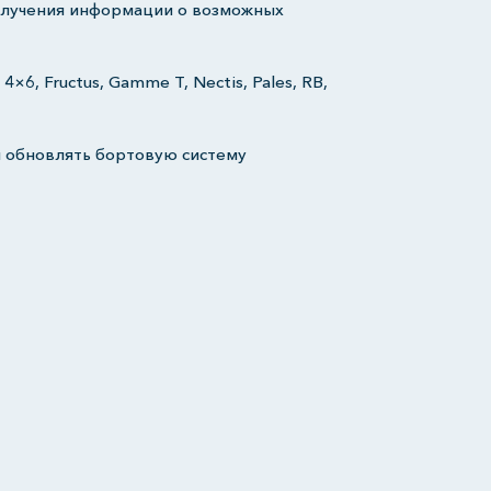
получения информации о возможных
s 4×6, Fructus, Gamme T, Nectis, Pales, RB,
и обновлять бортовую систему