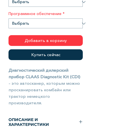
Программное обеспечение
*
Добавить в корзину
Купить сейчас
Диагностический дилерский
прибор CLAAS Diagnostic Kit (CDI)
– это автосканер, которым можно
просканировать комбайн или
трактор немецкого
производителя.
Профессиональный
диагностический комплект
ОПИСАНИЕ И
основывается на программном
ХАРАКТЕРИСТИКИ