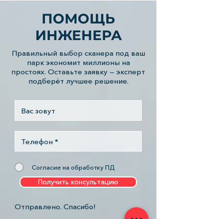
параметрировать и
прописывать новые ЭБУ;
ПОМОЩЬ
Производить тесты и
ИНЖЕНЕРА
активацию исполнительных
механизмов;
Правильный выбор сканера под ваш
Осуществлять ведомую
парк экономит миллионы на
диагностику (система сама даст
простоях. Оставьте заявку — эксперт
рекомендации по локализации
подберёт лучшее решение.
неполадок и их устранению);
Выполнять различные
сервисные функции;
Визуализировать и оценивать
показания систем в режиме
реального времени;
Считывать поток данных из ЭБУ
(в графическом и цифровом
Согласие на обработку ПД
вариантах).
Получить консультацию
СКАНЕР MAN CATS T200
Отправлено. Спасибо!
ПОСТАВЛЯЕТСЯ В КОМПЛЕКТАХ: