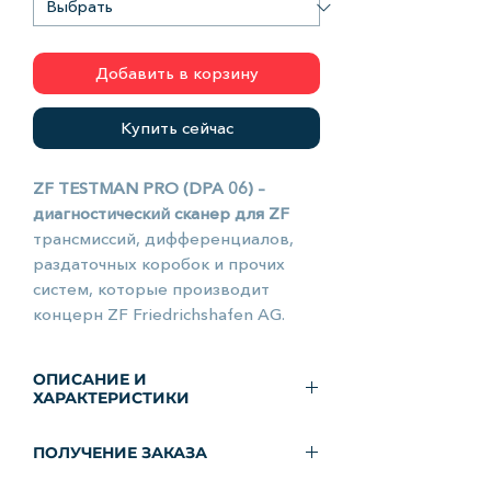
Добавить в корзину
Купить сейчас
ZF TESTMAN PRO (DPA 06) –
диагностический сканер для ZF
трансмиссий, дифференциалов,
раздаточных коробок и прочих
систем, которые производит
концерн ZF Friedrichshafen AG.
Обычно комплектующие этой
фирмы устанавливают на автобус
ОПИСАНИЕ И
или грузовой автомобиль
ХАРАКТЕРИСТИКИ
немецкого производства. Высокое
ZF TESTMAN PRO (DPA 06) –
качество сборки разных систем
ПОЛУЧЕНИЕ ЗАКАЗА
диагностический сканер для ZF
требует высокоточного
трансмиссий, дифференциалов,
оборудования для их ремонта.