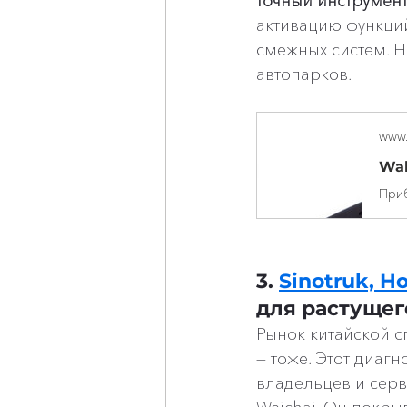
точный инструмен
активацию функций
смежных систем. Н
автопарков.
www.
Wab
3. 
Sinotruk, H
для растущег
Рынок китайской с
— тоже. Этот диагн
владельцев и серви