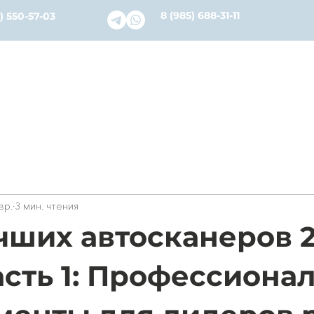
8 (985) 688-31-11
) 550-57-03
словия
Каталог
Ремонт и Сервис
О нас
Бл
вр.
3 мин. чтения
чших автосканеров 
асть 1: Профессиона