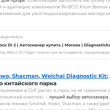
т для профи
, позволяющий выполнять настройку п
 и адаптацию компонентов WABCO, Knorr-Bremse и
езаменим для узкоспециализированных мастерски
diagnosticks.ru
co DI 2 | Автосканер купить | Москва | Diagnosticks
owo, Shacman, Weichai Diagnostic Kit:
о китайского парка
пецтехники в СНГ растет, и спрос на ее грамотное
остический комплекс — 
лучший выбор автосканера
сов техники Sinotruk, Howo, Shacman, а также двиг