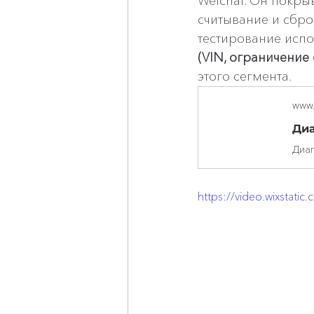
Weichai. Он покры
считывание и сбр
тестирование исп
(VIN, ограничение 
этого сегмента.
www.
https://video.wixsta