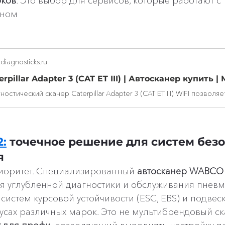
оков
. Это выбор для сервисов, которые работают с 
ном 
diagnosticks.ru
erpillar Adapter 3 (CAT ET III) | Автосканер купить |
:
 точечное решение для систем безо
я
иоритет. Специализированный 
автосканер WABCO 
я углубленной диагностики и обслуживания пневм
систем курсовой устойчивости (ESC, EBS) и подвеск
бусах различных марок. Это не мультибрендовый ска