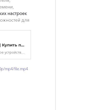
еля, 
емени, 
их настроек 
ожностей для 
Диагностический автосканер Sinotruk, Howo, WeiChai | Купить по выгодной цене | Diagnosticks
Диагностический автосканер Sinotruk, Howo, WeiChai - это современное устройство для диагностики грузовых автомобилей на дилерском уровне. Используя прибор, можно выявлять и стирать ошибки, изменять настройки работы транспортного средства, калибровать блоки управления, обновлять прошивку, просматривать журнал действий и выполнять множество других важных задач. Сканер работает на дизельных, бензиновых и газовых двигателях.
0p/mp4/file.mp4