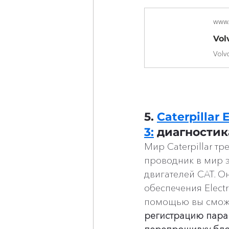
www.
5. 
Caterpillar 
3:
 диагностик
Мир Caterpillar тр
проводник в мир э
двигателей CAT. 
обеспечения Electro
помощью вы сможе
регистрацию пара