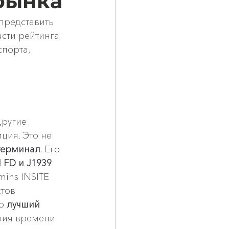
рынка
представить 
асти рейтинга 
порта, 
другие 
ция. Это не 
терминал
. Его 
 FD и J1939 
ins INSITE 
тов 
о 
лучший 
ения времени 