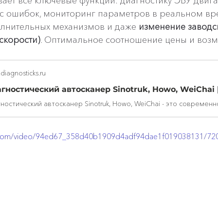
вает все ключевые функции: диагностику ЭБУ двигат
ос ошибок, мониторинг параметров в реальном вр
олнительных механизмов и даже 
изменение заводск
скорости)
. Оптимальное соотношение цены и возм
diagnosticks.ru
tic.com/video/94ed67_358d40b1909d4adf94dae1f019038131/72