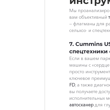
инстру
Мы проанализиров
вам объективный 
— флагманы для р
сельхоз- и спецтех
7. Cummins US
спецтехники
Если в вашем парке
машины с «сердцем
просто инструмент
ключевое преимущ
FD
, а также диагн
вы получаете дост
исполнительных м
автосканер
 для гл