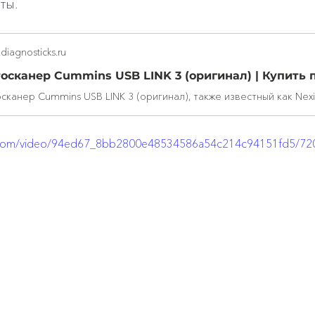
ты.
diagnosticks.ru
tic.com/video/94ed67_8bb2800e48534586a54c214c94151fd5/72