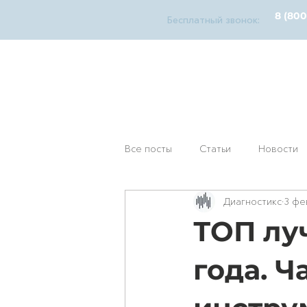
8 (800
Бесплатный звонок:
diagnosticks
дилерский функционал
У
Все посты
Статьи
Новости
Диагностикс
3 фе
ТОП лу
года. Ч