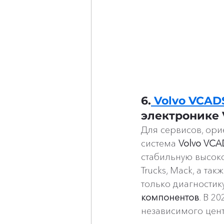
6.
 Volvo VCAD
электронике V
Для сервисов, ори
система 
Volvo VCA
стабильную высоко
Trucks, Mack, а та
только диагностику
компонентов
. В 2
независимого цент