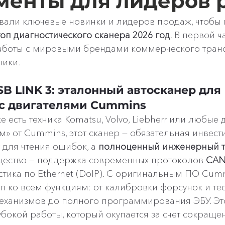
менты для лидеров 
али ключевые новинки и лидеров продаж, чтобы 
топ диагностического сканера 2026 год
. В первой ч
аботы с мировыми брендами коммерческого транс
ники.
B LINK 3: эталонный автосканер для 
 с двигателями Cummins
 есть техника Komatsu, Volvo, Liebherr или любые 
» от Cummins, этот сканер — обязательная инвести
 для чтения ошибок, а 
полноценный инженерный 
ество — поддержка современных протоколов 
CAN
остика по Ethernet (DoIP). С оригинальным ПО Cumm
уп ко всем функциям: от калибровки форсунок и тес
еханизмов до полного программирования ЭБУ. Эт
убокой работы, который окупается за счет сокращ