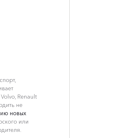
порт, 
ивает 
olvo, Renault 
одить не 
ию новых 
рского или 
одителя.