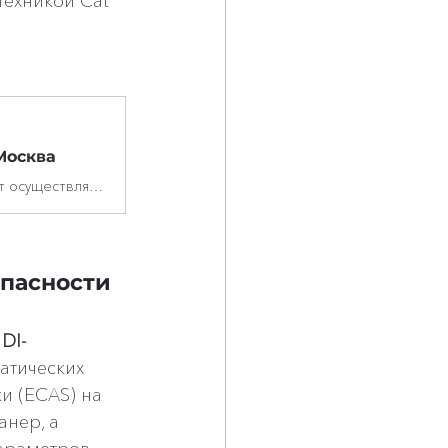
техникой Cat 
 Москва
Диагностический сканер Caterpillar Adapter 3 (CAT ET III) WIFI позволяет осуществлять диагностику, программирование и параметрирование техники Caterpillar на уровне официального автосервиса. Caterpillar Adapter 3 (CAT ET III) WIFIобладает поддержкой всех блоков управления CAT и позволяет работать с любой техникой этой марки. Данный автосканер позволит вам не только просматривать параметры работы ЭБУ (блоков управления), но и настраивать их и обновлять прошивки.
пасности 
DI-
атических 
и (ECAS) на 
нер, а 