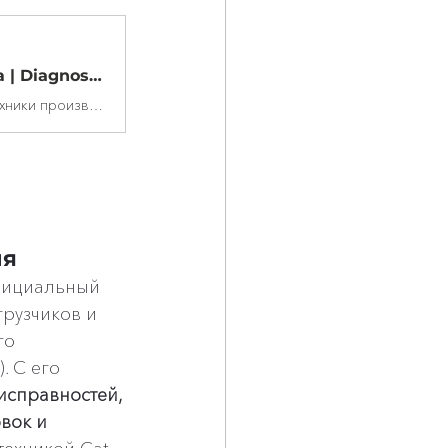
Volvo Vocom 2 (88894000) |Автосканер купить | Москва | Diagnosticks.ru
Volvo VOCOM 2 (88894000) — новейший дилерский автосканер для техники производства концернов Volvo, Renault и Mack. Адаптер Volvo VOCOM 2 (88894000) пришел на замену автосканеру VOCOM (88890300) и полностью заменяет диагностические сканеры VOLVO предыдущих поколений, включая 88890300, 88890180 и 88890020.
ия
официальный 
рузчиков и 
го 
. С его 
справностей, 
вок и 