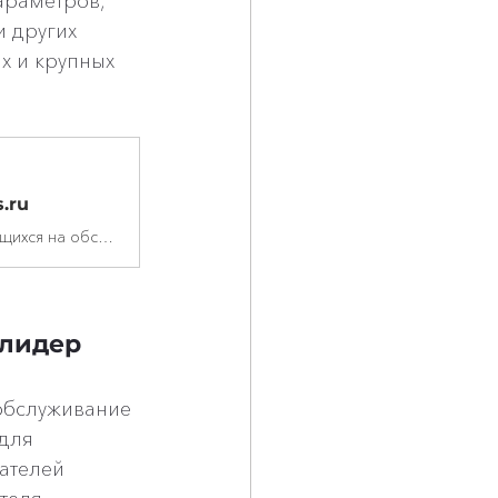
араметров, 
 других 
х и крупных 
.ru
Прибор Wabco DI 2 будет полезен для автосервисов, специализирующихся на обслуживании грузовых авто, автобусов, а также прицепов и полуприцепов.
 лидер 
 обслуживание 
 для 
ателей 